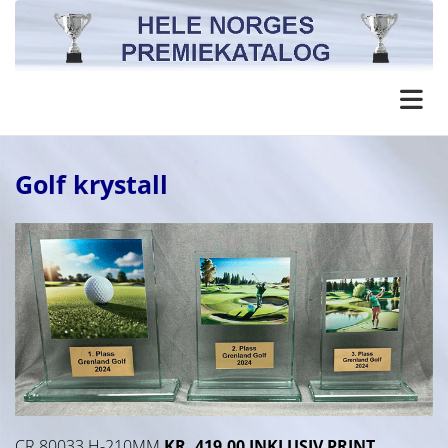
Golf krystall
CR 80033 H-210MM
KR. 419,00 INKLUSIV PRINT