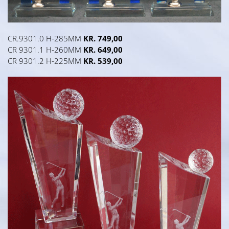
CR.9301.0 H-285MM
KR. 749,00
CR 9301.1 H-260MM
KR. 649,00
CR 9301.2 H-225MM
KR. 539,00