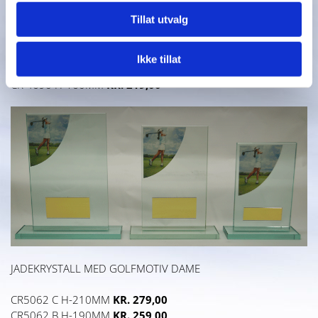
Tillat utvalg
JADEKRYSTALL MED GOLFMOTIVER
Ikke tillat
CR 4687 H-160MM
KR. 219,00
CR 4690 H-160MM
KR. 219,00
JADEKRYSTALL MED GOLFMOTIV DAME
CR5062 C H-210MM
KR. 279,00
CR5062 B H-190MM
KR. 259,00