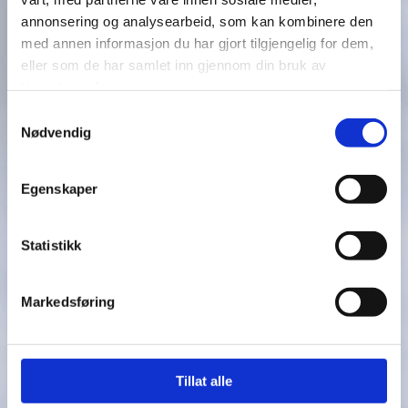
annonsering og analysearbeid, som kan kombinere den
med annen informasjon du har gjort tilgjengelig for dem,
eller som de har samlet inn gjennom din bruk av
tjenestene deres.
Samtykkevalg
CR 17071 C LONGEST DRIVE H-160MM
KR. 299,00
Nødvendig
CR 17072 C NEAREST THE PIN H-160MM
KR. 299,00
Egenskaper
Statistikk
Markedsføring
Tillat alle