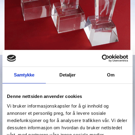
CR 3174C H-245MM
KR. 829,00
CR 3174B H-220MM
KR. 629,00
Samtykke
Detaljer
Om
CR 3174A H-200MM
KR. 579,00
Denne nettsiden anvender cookies
Vi bruker informasjonskapsler for å gi innhold og
annonser et personlig preg, for å levere sosiale
mediefunksjoner og for å analysere trafikken vår. Vi deler
dessuten informasjon om hvordan du bruker nettstedet
vårt, med partnerne våre innen sosiale medier,